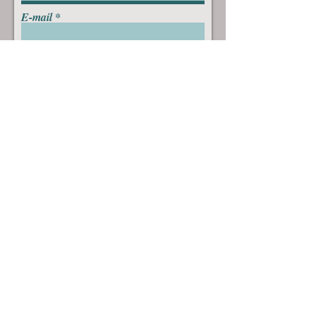
E-mail
Objet
Laissez-nous un message...
Envoyer
Mentions légales