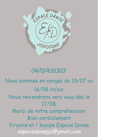
0470/416303
Nous sommes en congés du 15/07 au
16/08 inclus.
Nous reviendrons vers vous dès le
17/08.
Merci de votre compréhension.
Bien cordialement
Virginie et l'équipe Espace Danse
espacedansejo@gmail.com