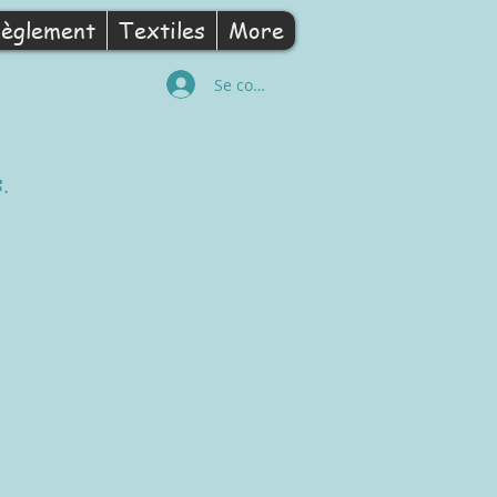
èglement
Textiles
More
Se connecter
.