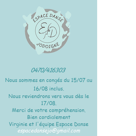
0470/416303
Nous sommes en congés du 15/07 au
16/08 inclus.
Nous reviendrons vers vous dès le
17/08.
Merci de votre compréhension.
Bien cordialement
Virginie et l'équipe Espace Danse
espacedansejo@gmail.com