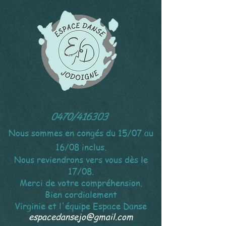
0470/416303
Nous sommes en congés du 15/07 au
16/08 inclus.
Nous reviendrons vers vous dès le
17/08.
Merci de votre compréhension.
Bien cordialement
Virginie et l'équipe Espace Danse
espacedansejo@gmail.com